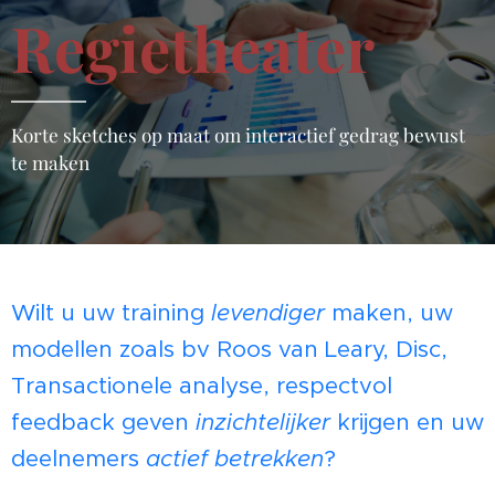
Regietheater
Korte sketches op maat om interactief gedrag bewust
te maken
Wilt u uw training
levendiger
maken, uw
modellen zoals bv Roos van Leary, Disc,
Transactionele analyse, respectvol
feedback geven
inzichtelijker
krijgen en uw
deelnemers
actief betrekken
?